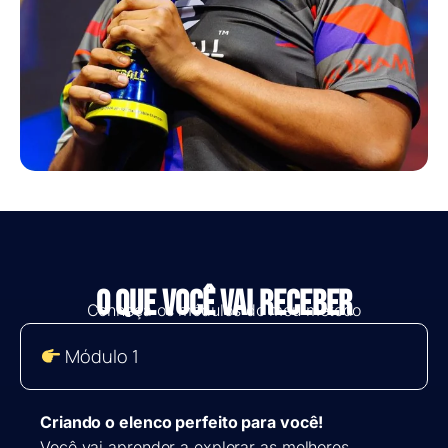
O QUE VOCÊ VAI RECEBER
Conheça os módulos do meu método
Módulo 1
Criando o elenco perfeito para você!
Você vai aprender a explorar as melhores