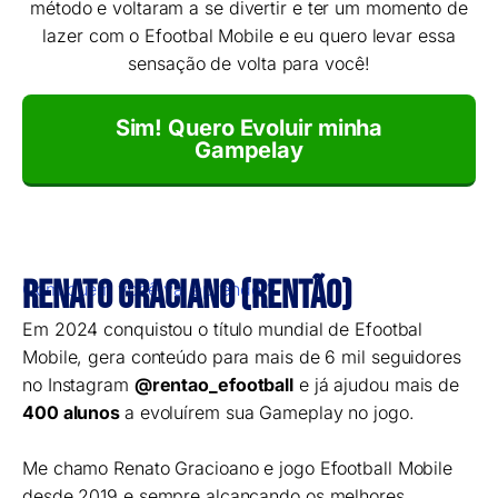
método e voltaram a se divertir e ter um momento de
lazer com o Efootbal Mobile e eu quero levar essa
sensação de volta para você!
Sim! Quero Evoluir minha
Gampelay
Renato Graciano (Rentão)
Com quem você vai aprender?
Em 2024 conquistou o título mundial de Efootbal
Mobile, gera conteúdo para mais de 6 mil seguidores
no Instagram
@rentao_efootball
e já ajudou mais de
400 alunos
a evoluírem sua Gameplay no jogo.
Me chamo Renato Gracioano e jogo Efootball Mobile
desde 2019 e sempre alcançando os melhores